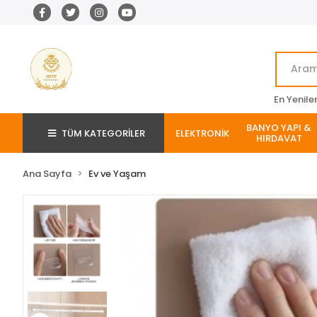
En Yenile
BANYO YAPI &
TÜM KATEGORİLER
ELEKTRONİK
HIRDAVAT
Ana Sayfa
Ev ve Yaşam