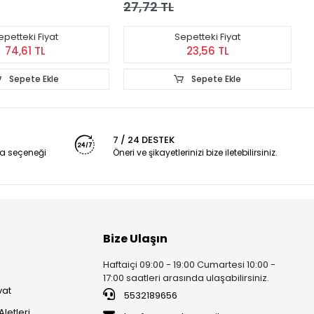
K
27,72 TL
2
epetteki Fiyat
Sepetteki Fiyat
74,61 TL
23,56 TL
Sepete Ekle
Sepete Ekle
7 / 24 DESTEK
a seçeneği
Öneri ve şikayetlerinizi bize iletebilirsiniz.
Bize Ulaşın
Haftaiçi 09:00 - 19:00 Cumartesi 10:00 -
17:00 saatleri arasında ulaşabilirsiniz.
vat
5532189656
Aletleri