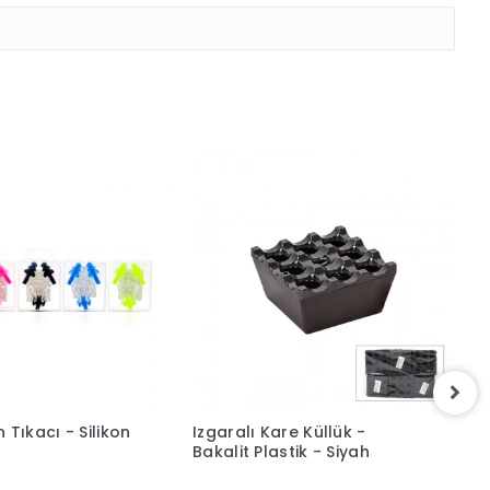
 Tıkacı - Silikon
Izgaralı Kare Küllük -
B
Bakalit Plastik - Siyah
K
T