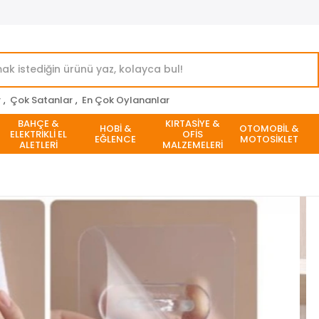
r
,
Çok Satanlar
,
En Çok Oylananlar
BAHÇE &
KIRTASİYE &
HOBİ &
OTOMOBİL &
ELEKTRİKLİ EL
OFİS
EĞLENCE
MOTOSİKLET
ALETLERİ
MALZEMELERİ