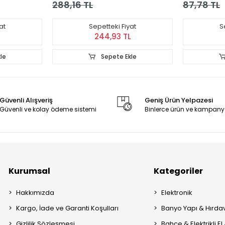
288,16 TL
87,78 TL
at
Sepetteki Fiyat
S
244,93 TL
le
Sepete Ekle
Güvenli Alışveriş
Geniş Ürün Yelpazesi
Güvenli ve kolay ödeme sistemi
Binlerce ürün ve kampany
Kurumsal
Kategoriler
Hakkımızda
Elektronik
Kargo, İade ve Garanti Koşulları
Banyo Yapı & Hırda
Gizlilik Sözleşmesi
Bahçe & Elektrikli El 