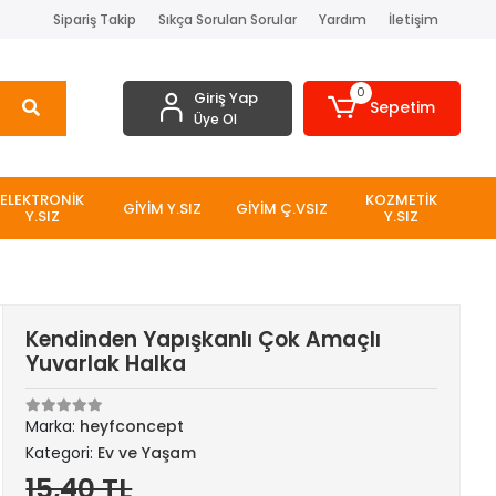
Sipariş Takip
Sıkça Sorulan Sorular
Yardım
İletişim
0
Giriş Yap
Sepetim
Üye Ol
ELEKTRONİK
KOZMETİK
GİYİM Y.SIZ
GİYİM Ç.VSIZ
Y.SIZ
Y.SIZ
Kendinden Yapışkanlı Çok Amaçlı
Yuvarlak Halka
Marka:
heyfconcept
Kategori:
Ev ve Yaşam
15,40 TL