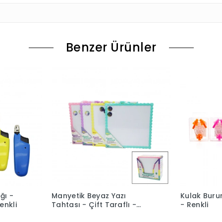
Benzer Ürünler
ğı -
Manyetik Beyaz Yazı
Kulak Burun
enkli
Tahtası - Çift Taraflı -
- Renkli
29x29 cm - Renkli Çerçeve