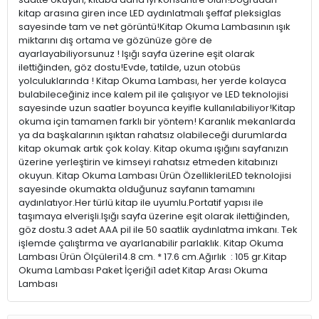
kitap arasına giren ince LED aydınlatmalı şeffaf pleksiglas
sayesinde tam ve net görüntü!Kitap Okuma Lambasının ışık
miktarını dış ortama ve gözünüze göre de
ayarlayabiliyorsunuz ! Işığı sayfa üzerine eşit olarak
ilettiğinden, göz dostu!Evde, tatilde, uzun otobüs
yolculuklarında ! Kitap Okuma Lambası, her yerde kolayca
bulabileceğiniz ince kalem pil ile çalışıyor ve LED teknolojisi
sayesinde uzun saatler boyunca keyifle kullanılabiliyor!Kitap
okuma için tamamen farklı bir yöntem! Karanlık mekanlarda
ya da başkalarının ışıktan rahatsız olabileceği durumlarda
kitap okumak artık çok kolay. Kitap okuma ışığını sayfanızın
üzerine yerleştirin ve kimseyi rahatsız etmeden kitabınızı
okuyun. Kitap Okuma Lambası Ürün ÖzellikleriLED teknolojisi
sayesinde okumakta olduğunuz sayfanın tamamını
aydınlatıyor.Her türlü kitap ile uyumlu.Portatif yapısı ile
taşımaya elverişli.Işığı sayfa üzerine eşit olarak ilettiğinden,
göz dostu.3 adet AAA pil ile 50 saatlik aydınlatma imkanı. Tek
işlemde çalıştırma ve ayarlanabilir parlaklık. Kitap Okuma
Lambası Ürün Ölçüleri14.8 cm. * 17.6 cm.Ağırlık : 105 gr.Kitap
Okuma Lambası Paket İçeriği1 adet Kitap Arası Okuma
Lambası