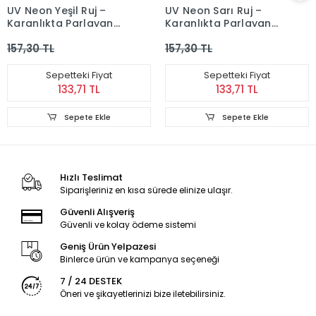
UV Neon Yeşil Ruj –
UV Neon Sarı Ruj –
Karanlıkta Parlayan
Karanlıkta Parlayan
Makyaj Boyası
Makyaj Boyası
157,30 TL
157,30 TL
Sepetteki Fiyat
Sepetteki Fiyat
133,71 TL
133,71 TL
Sepete Ekle
Sepete Ekle
Hızlı Teslimat
Siparişleriniz en kısa sürede elinize ulaşır.
Güvenli Alışveriş
Güvenli ve kolay ödeme sistemi
Geniş Ürün Yelpazesi
Binlerce ürün ve kampanya seçeneği
7 / 24 DESTEK
Öneri ve şikayetlerinizi bize iletebilirsiniz.