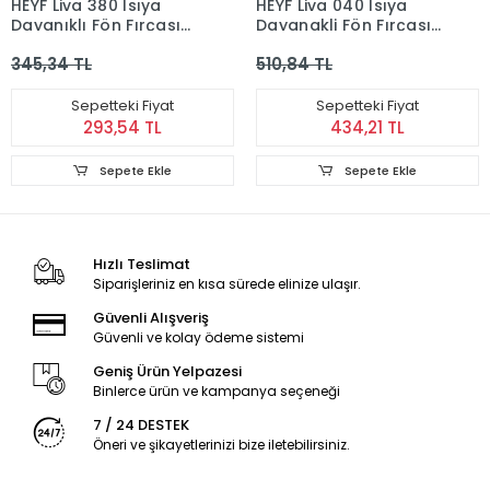
HEYF Liva 380 Isıya
HEYF Liva 040 Isıya
Dayanıklı Fön Fırçası
Dayanakli Fön Fırçası
Tarak
Tarak
345,34 TL
510,84 TL
Sepetteki Fiyat
Sepetteki Fiyat
293,54 TL
434,21 TL
Sepete Ekle
Sepete Ekle
Hızlı Teslimat
Siparişleriniz en kısa sürede elinize ulaşır.
Güvenli Alışveriş
Güvenli ve kolay ödeme sistemi
Geniş Ürün Yelpazesi
Binlerce ürün ve kampanya seçeneği
7 / 24 DESTEK
Öneri ve şikayetlerinizi bize iletebilirsiniz.