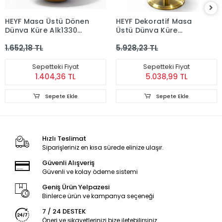
HEYF Masa Üstü Dönen
HEYF Dekoratif Masa
Dünya Küre Alk1330
Üstü Dünya Küre
Alk5700
Alk5257
1.652,18 TL
5.928,23 TL
Sepetteki Fiyat
Sepetteki Fiyat
1.404,36 TL
5.038,99 TL
Sepete Ekle
Sepete Ekle
Hızlı Teslimat
Siparişleriniz en kısa sürede elinize ulaşır.
Güvenli Alışveriş
Güvenli ve kolay ödeme sistemi
Geniş Ürün Yelpazesi
Binlerce ürün ve kampanya seçeneği
7 / 24 DESTEK
Öneri ve şikayetlerinizi bize iletebilirsiniz.