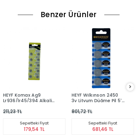
Benzer Ürünler
HEYF Komax Ag9
HEYF Wılkınson 2450
Lr936/lr45/394 Alkalin
3v Lityum Düğme Pil 5'li
10'lu Düğme Pil
Paket
211,23 TL
801,72 TL
Sepetteki Fiyat
Sepetteki Fiyat
179,54 TL
681,46 TL