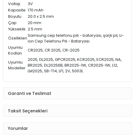
Voltajı
3V
Kapasite
170 mAh
Boyutu
20.0 x 2.5 mm
Çap
20 mm
Yükseklik
2.5 mm
Samsung cep telefonu pili - bataryası, şarjlı pil, Li-
Özellikleri
ion Cep Telefonu Pili - Bataryası
Uyumlu
CR2025, CR 2025, CR-2025
Kodları
2025, DL2025, GPCR2025, KCR2025, ECR2025, NA,
Uyumlu
BR2025, DL20256B, BR2025-1W, CR2025-1W, L12,
Modeller
LM2025, SB-T14, LF1, 2V, 5003L
Garanti ve Teslimat
Taksit Seçenekleri
Yorumlar