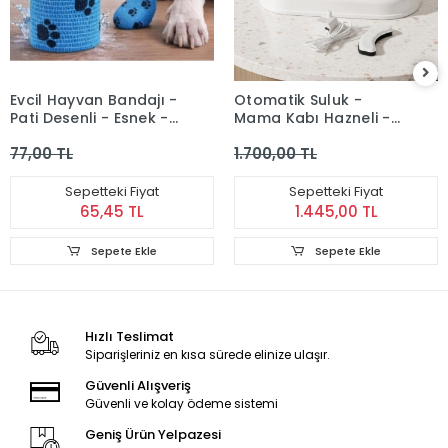
Evcil Hayvan Bandajı -
Otomatik Suluk -
Pati Desenli - Esnek -
Mama Kabı Hazneli -
Suya Dayanıklı - 7x4
Evcil Hayvan Su Pınarı
77,00 TL
1.700,00 TL
cm
Sepetteki Fiyat
Sepetteki Fiyat
65,45 TL
1.445,00 TL
Sepete Ekle
Sepete Ekle
Hızlı Teslimat
Siparişleriniz en kısa sürede elinize ulaşır.
Güvenli Alışveriş
Güvenli ve kolay ödeme sistemi
Geniş Ürün Yelpazesi