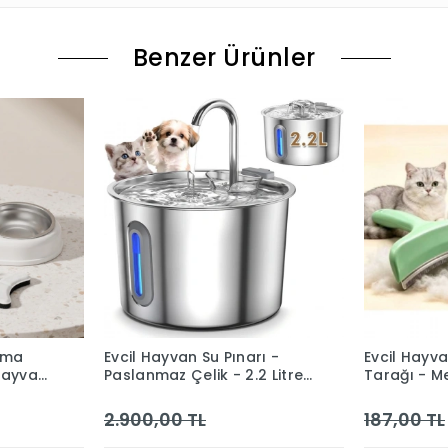
Benzer Ürünler
ama
Evcil Hayvan Su Pınarı -
Evcil Hayv
 Hayvan
Paslanmaz Çelik - 2.2 Litre
Tarağı - Me
Kapasite
Paslanmaz 
2.900,00 TL
187,00 TL