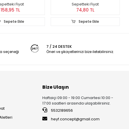
epetteki Fiyat
Sepetteki Fiyat
158,95 TL
74,80 TL
Sepete Ekle
Sepete Ekle
7 / 24 DESTEK
a seçeneği
Öneri ve şikayetlerinizi bize iletebilirsiniz.
Bize Ulaşın
Haftaiçi 09:00 - 19:00 Cumartesi 10:00 -
17:00 saatleri arasında ulaşabilirsiniz.
vat
5532189656
Aletleri
heyf.concept@gmail.com