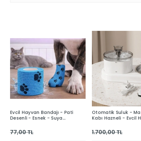
Evcil Hayvan Bandajı - Pati
Otomatik Suluk - M
Desenli - Esnek - Suya
Kabı Hazneli - Evcil
Dayanıklı - 7x4 cm
Su Pınarı
77,00 TL
1.700,00 TL