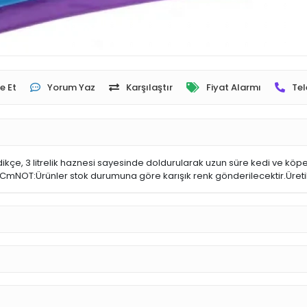
e Et
Yorum Yaz
Karşılaştır
Fiyat Alarmı
Tel
e, 3 litrelik haznesi sayesinde doldurularak uzun süre kedi ve köpeğini
CmNOT:Ürünler stok durumuna göre karışık renk gönderilecektir.Üretile