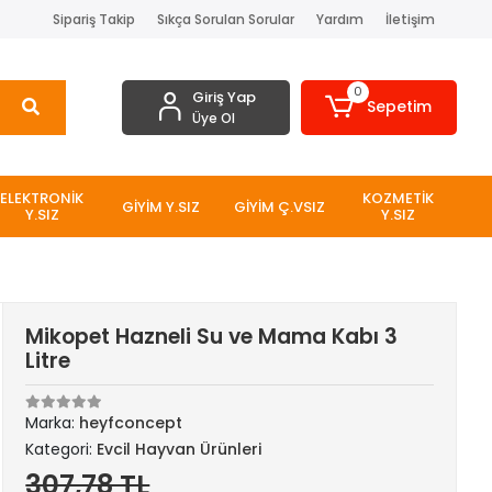
Sipariş Takip
Sıkça Sorulan Sorular
Yardım
İletişim
0
Giriş Yap
Sepetim
Üye Ol
ELEKTRONİK
KOZMETİK
GİYİM Y.SIZ
GİYİM Ç.VSIZ
Y.SIZ
Y.SIZ
Mikopet Hazneli Su ve Mama Kabı 3
Litre
Marka:
heyfconcept
Kategori:
Evcil Hayvan Ürünleri
307,78 TL