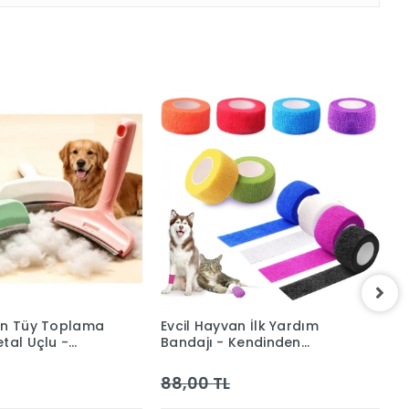
an Tüy Toplama
Evcil Hayvan İlk Yardım
E
tal Uçlu -
Bandajı - Kendinden
A
Çelik
Yapışkanlı (5 cm x 4.5 m)
P
88,00 TL
2