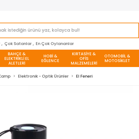
r
,
Çok Satanlar
,
En Çok Oylananlar
BAHÇE &
KIRTASİYE &
HOBİ &
OTOMOBİL &
ELEKTRİKLİ EL
OFİS
EĞLENCE
MOTOSİKLET
ALETLERİ
MALZEMELERİ
Kamp
Elektronik - Optik Ürünler
El Feneri