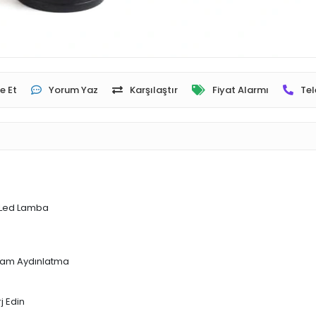
e Et
Yorum Yaz
Karşılaştır
Fiyat Alarmı
Tel
 Led Lamba
tam Aydınlatma
j Edin