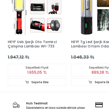
HEYF Usb Şarjlı Oto Tamirci
HEYF Tg Led Şarjlı K
Çalışma Lambası Wt-733
Lambası Ortam Oda
Aydınlatma Wt-736
1.947,12 TL
1.046,33 TL
Sepetteki Fiyat
Sepetteki Fiy
1.655,05 TL
889,38 TL
Sepete Ekle
Sepete Ek
Hızlı Teslimat
Siparişleriniz en kısa sürede elinize ulaşır.