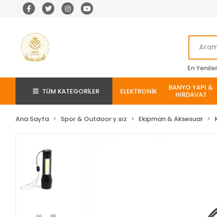
En Yenile
BANYO YAPI &
TÜM KATEGORİLER
ELEKTRONİK
HIRDAVAT
Ana Sayfa
Spor & Outdoor y.sız
Ekipman & Aksesuar