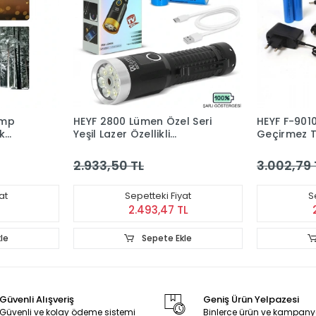
amp
HEYF 2800 Lümen Özel Seri
HEYF F-901
k
Yeşil Lazer Özellikli
Geçirmez T
Mıknatıslı Wt-735
Şarjlı Fener
2.933,50 TL
3.002,79 
at
Sepetteki Fiyat
S
2.493,47 TL
le
Sepete Ekle
Güvenli Alışveriş
Geniş Ürün Yelpazesi
Güvenli ve kolay ödeme sistemi
Binlerce ürün ve kampany