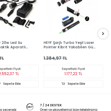
0 20w Led Su
HEYF Şarjlı Turbo Yeşil Lazer
H
aktik Aparatlı
Pointer Kibrit Yakabilen Güç
A
i
1000mw
T
TL
1.384,97 TL
2
epetteki Fiyat
Sepetteki Fiyat
2.552,37 TL
1.177,22 TL
Sepete Ekle
Sepete Ekle
7 / 24 DESTEK
a seçeneği
Öneri ve şikayetlerinizi bize iletebilirsiniz.