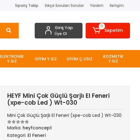
Sipariş Takip
Sıkça Sorulan Sorular
Yardım
İletişim
0
Giriş Yap
Sepetim
Üye Ol
ELEKTRONİK
KOZMETİK
GİYİM Y.SIZ
GİYİM Ç.VSIZ
Y.SIZ
Y.SIZ
HEYF Mini Çok Güçlü Şarjlı El Feneri
(xpe-cob Led ) Wt-030
Mini Çok Güçlü Şarjlı El Feneri (xpe-cob Led ) Wt-030
Marka:
heyfconcept
Kategori:
El Feneri