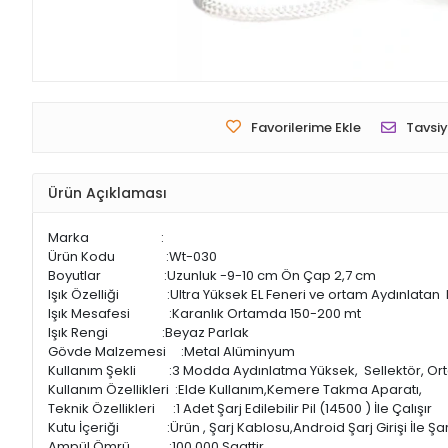
Favorilerime Ekle
Tavsiy
Ürün Açıklaması
Marka :
Ürün Kodu :Wt-030
Boyutlar :Uzunluk -9-10 cm Ön Çap 2,7 cm
Işık Özelliği :Ultra Yüksek EL Feneri ve ortam Aydınlatan
Işık Mesafesi :Karanlık Ortamda 150-200 mt
Işık Rengi :Beyaz Parlak
Gövde Malzemesi :Metal Alüminyum
Kullanım Şekli :3 Modda Aydınlatma Yüksek, Sellektör, Or
Kullanım Özellikleri :Elde Kullanım,Kemere Takma Aparatı,
Teknik Özellikleri :1 Adet Şarj Edilebilir Pil (14500 ) İle Çalışır
Kutu İçeriği :Ürün , Şarj Kablosu,Android Şarj Girişi İle Şar
Ampül Ömrü :100.000 Saattir