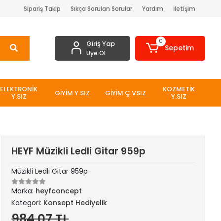
Sipariş Takip
Sıkça Sorulan Sorular
Yardım
İletişim
0
Giriş Yap
Sepetim
Üye Ol
ELEKTRONİK
KOZMETİK
GİYİM Y.SIZ
GİYİM Ç.VSIZ
Y.SIZ
Y.SIZ
HEYF Müzikli Ledli Gitar 959p
Müzikli Ledli Gitar 959p
Marka:
heyfconcept
Kategori:
Konsept Hediyelik
984,07 TL