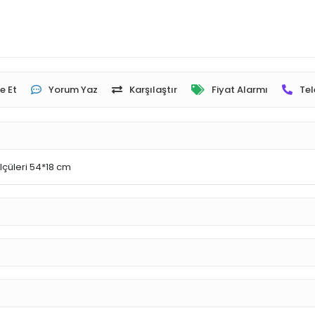
e Et
Yorum Yaz
Karşılaştır
Fiyat Alarmı
Tel
 Ölçüleri 54*18 cm