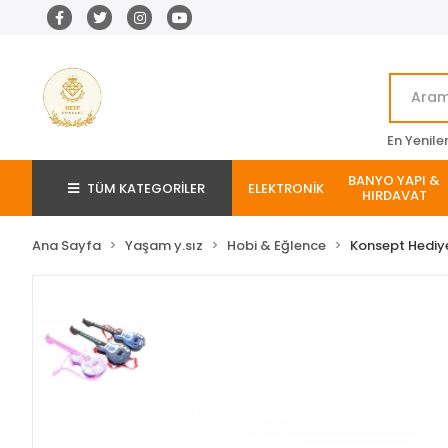
En Yenile
BANYO YAPI &
TÜM KATEGORİLER
ELEKTRONİK
HIRDAVAT
Ana Sayfa
Yaşam y.sız
Hobi & Eğlence
Konsept Hediye