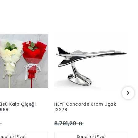
güsü Kalp Çiçeği
HEYF Concorde Krom Uçak
H
4968
12278
1
L
8.791,20 TL
7
epetteki Fiyat
Sepetteki Fiyat