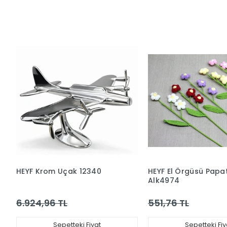
HEYF Krom Uçak 12340
HEYF El Örgüsü Papa
Alk4974
6.924,96 TL
551,76 TL
Sepetteki Fiyat
Sepetteki Fiy