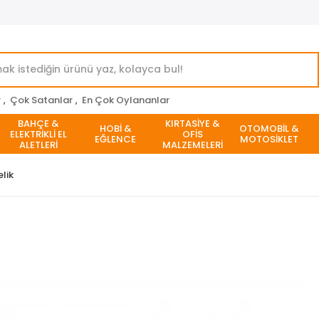
r
,
Çok Satanlar
,
En Çok Oylananlar
BAHÇE &
KIRTASİYE &
HOBİ &
OTOMOBİL &
ELEKTRİKLİ EL
OFİS
EĞLENCE
MOTOSİKLET
ALETLERİ
MALZEMELERİ
lik