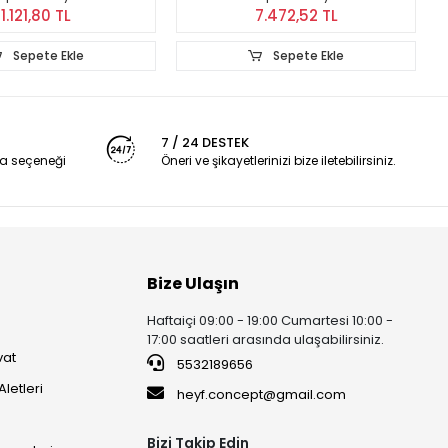
1.121,80 TL
7.472,52 TL
Sepete Ekle
Sepete Ekle
7 / 24 DESTEK
a seçeneği
Öneri ve şikayetlerinizi bize iletebilirsiniz.
Bize Ulaşın
Haftaiçi 09:00 - 19:00 Cumartesi 10:00 -
17:00 saatleri arasında ulaşabilirsiniz.
vat
5532189656
Aletleri
heyf.concept@gmail.com
Bizi Takip Edin