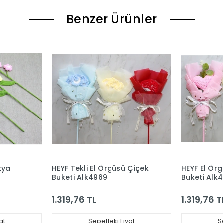
Benzer Ürünler
tya
HEYF Tekli El Örgüsü Çiçek
HEYF El Ör
Buketi Alk4969
Buketi Alk
1.319,76 TL
1.319,76 T
at
Sepetteki Fiyat
S