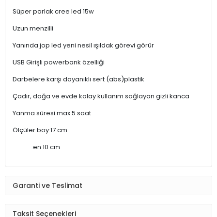
Süper parlak cree led 15w
Uzun menzilli
Yanında jop led yeni nesil ışıldak görevi görür
USB Girişli powerbank özelliği
Darbelere karşı dayanıklı sert (abs)plastik
Çadır, doğa ve evde kolay kullanım sağlayan gizli kanca
Yanma süresi max 5 saat
Ölçüler:boy:17 cm
:en:10 cm
Garanti ve Teslimat
Taksit Seçenekleri