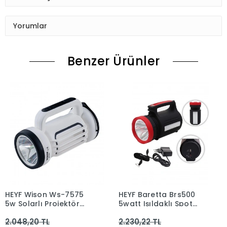
Yorumlar
Benzer Ürünler
HEYF Wison Ws-7575
HEYF Baretta Brs500
5w Solarlı Projektör
5watt Işıldaklı Spot
Şarjlı Kamp Spot El
Fener
2.048,20 TL
2.230,22 TL
Feneri