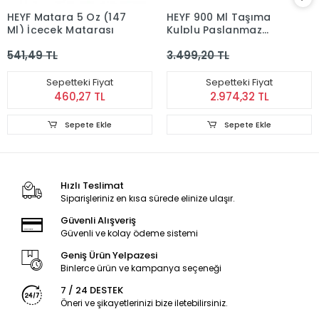
HEYF Matara 5 Oz (147
HEYF 900 Ml Taşıma
Ml) İçecek Matarası
Kulplu Paslanmaz
Çelik Termos Mug -
541,49 TL
3.499,20 TL
Vakumlu Isı Yalıtımlı
Bardak Alk4631
Sepetteki Fiyat
Sepetteki Fiyat
460,27 TL
2.974,32 TL
Sepete Ekle
Sepete Ekle
Hızlı Teslimat
Siparişleriniz en kısa sürede elinize ulaşır.
Güvenli Alışveriş
Güvenli ve kolay ödeme sistemi
Geniş Ürün Yelpazesi
Binlerce ürün ve kampanya seçeneği
7 / 24 DESTEK
Öneri ve şikayetlerinizi bize iletebilirsiniz.