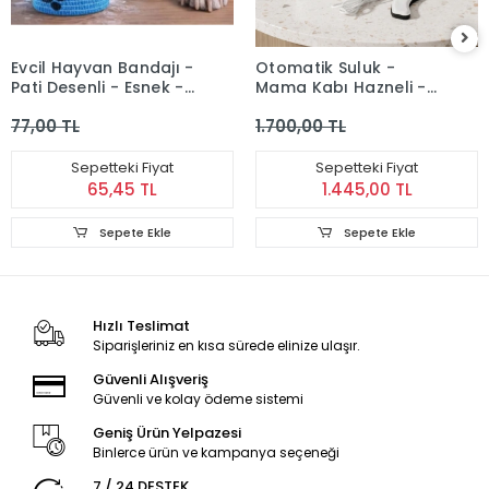
Evcil Hayvan Bandajı -
Otomatik Suluk -
Pati Desenli - Esnek -
Mama Kabı Hazneli -
Suya Dayanıklı - 7x4
Evcil Hayvan Su Pınarı
77,00 TL
1.700,00 TL
cm
Sepetteki Fiyat
Sepetteki Fiyat
65,45 TL
1.445,00 TL
Sepete Ekle
Sepete Ekle
Hızlı Teslimat
Siparişleriniz en kısa sürede elinize ulaşır.
Güvenli Alışveriş
Güvenli ve kolay ödeme sistemi
Geniş Ürün Yelpazesi
Binlerce ürün ve kampanya seçeneği
7 / 24 DESTEK