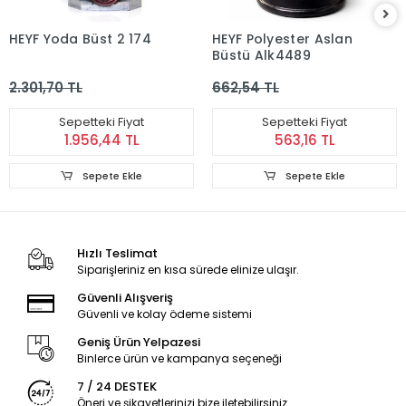
HEYF Yoda Büst 2 174
HEYF Polyester Aslan
Büstü Alk4489
2.301,70 TL
662,54 TL
Sepetteki Fiyat
Sepetteki Fiyat
1.956,44 TL
563,16 TL
Sepete Ekle
Sepete Ekle
Hızlı Teslimat
Siparişleriniz en kısa sürede elinize ulaşır.
Güvenli Alışveriş
Güvenli ve kolay ödeme sistemi
Geniş Ürün Yelpazesi
Binlerce ürün ve kampanya seçeneği
7 / 24 DESTEK
Öneri ve şikayetlerinizi bize iletebilirsiniz.