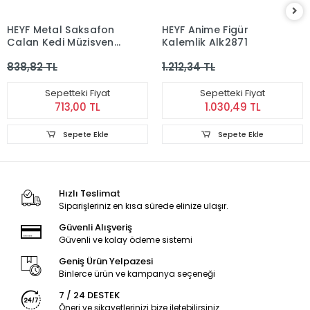
HEYF Metal Saksafon
HEYF Anime Figür
Çalan Kedi Müzisyen
Kalemlik Alk2871
Saat Ve Kalemlik
838,82 TL
1.212,34 TL
Alk4346
Sepetteki Fiyat
Sepetteki Fiyat
713,00 TL
1.030,49 TL
Sepete Ekle
Sepete Ekle
Hızlı Teslimat
Siparişleriniz en kısa sürede elinize ulaşır.
Güvenli Alışveriş
Güvenli ve kolay ödeme sistemi
Geniş Ürün Yelpazesi
Binlerce ürün ve kampanya seçeneği
7 / 24 DESTEK
Öneri ve şikayetlerinizi bize iletebilirsiniz.