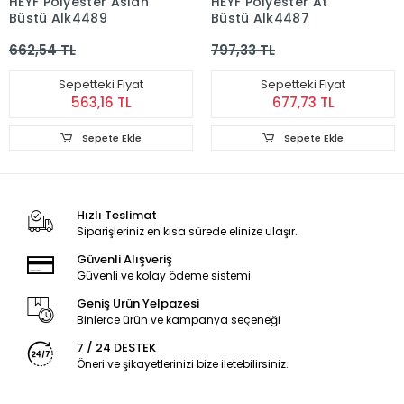
HEYF Polyester Aslan
HEYF Polyester At
Büstü Alk4489
Büstü Alk4487
662,54 TL
797,33 TL
Sepetteki Fiyat
Sepetteki Fiyat
563,16 TL
677,73 TL
Sepete Ekle
Sepete Ekle
Hızlı Teslimat
Siparişleriniz en kısa sürede elinize ulaşır.
Güvenli Alışveriş
Güvenli ve kolay ödeme sistemi
Geniş Ürün Yelpazesi
Binlerce ürün ve kampanya seçeneği
7 / 24 DESTEK
Öneri ve şikayetlerinizi bize iletebilirsiniz.