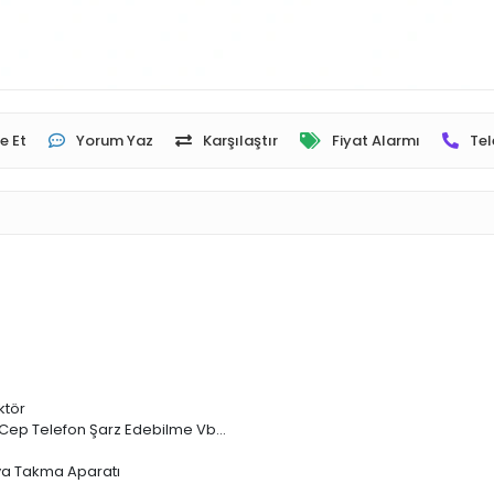
e Et
Yorum Yaz
Karşılaştır
Fiyat Alarmı
Tel
ktör
,Cep Telefon Şarz Edebilme Vb...
ya Takma Aparatı