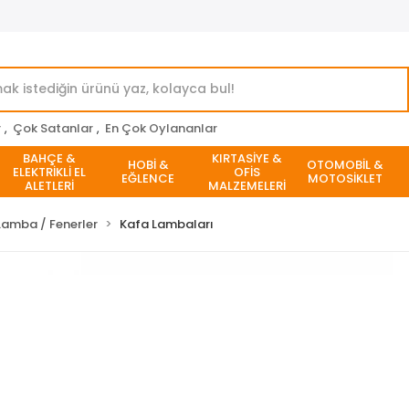
r
,
Çok Satanlar
,
En Çok Oylananlar
BAHÇE &
KIRTASİYE &
HOBİ &
OTOMOBİL &
ELEKTRİKLİ EL
OFİS
EĞLENCE
MOTOSİKLET
ALETLERİ
MALZEMELERİ
Lamba / Fenerler
Kafa Lambaları