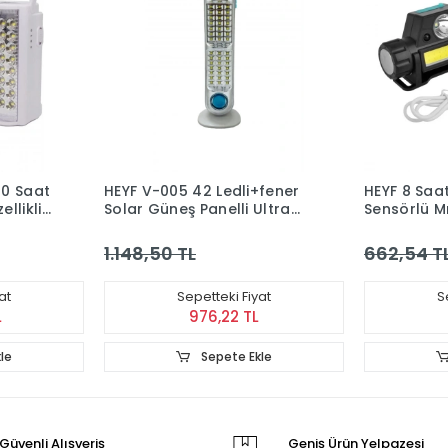
80 Saat
HEYF V-005 42 Ledli+fener
HEYF 8 Saat
llikli
Solar Güneş Panelli Ultra
Sensörlü Mı
Güçlü Ledli Şarjlı Işıldak
Lam
1.148,50 TL
662,54 T
at
Sepetteki Fiyat
S
L
976,22 TL
le
Sepete Ekle
Güvenli Alışveriş
Geniş Ürün Yelpazesi