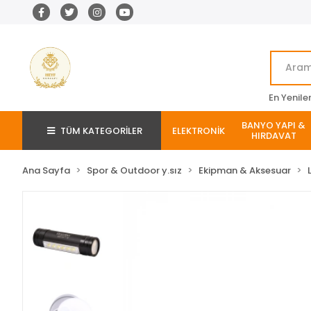
En Yenile
BANYO YAPI &
TÜM KATEGORİLER
ELEKTRONİK
HIRDAVAT
Ana Sayfa
Spor & Outdoor y.sız
Ekipman & Aksesuar