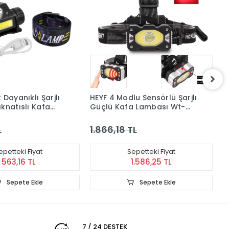
 Dayanıklı Şarjlı
HEYF 4 Modlu Sensörlü Şarjlı
H
knatıslı Kafa
Güçlü Kafa Lambası Wt-
L
bası Wt-055
248
L
L
1.866,18 TL
2
epetteki Fiyat
Sepetteki Fiyat
563,16 TL
1.586,25 TL
Sepete Ekle
Sepete Ekle
7 / 24 DESTEK