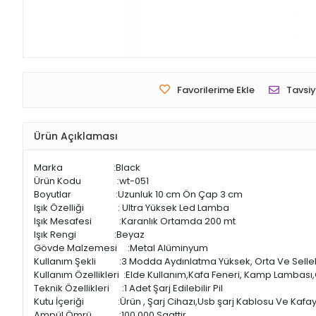
Favorilerime Ekle
Tavsiy
Ürün Açıklaması
Marka :Black
Ürün Kodu :wt-051
Boyutlar :Uzunluk 10 cm Ön Çap 3 cm
Işık Özelliği : Ultra Yüksek Led Lamba
Işık Mesafesi :Karanlık Ortamda 200 mt
Işık Rengi :Beyaz
Gövde Malzemesi :Metal Alüminyum
Kullanım Şekli :3 Modda Aydınlatma Yüksek, Orta Ve Selle
Kullanım Özellikleri :Elde Kullanım,Kafa Feneri, Kamp Lambası
Teknik Özellikleri :1 Adet Şarj Edilebilir Pil
Kutu İçeriği :Ürün , Şarj Cihazı,Usb şarj Kablosu Ve Kafa
Ampül Ömrü :100.000 Saattir