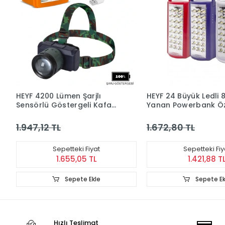
HEYF 4200 Lümen Şarjlı
HEYF 24 Büyük Ledli 
Sensörlü Göstergeli Kafa
Yanan Powerbank Öze
Lambası Wt-719
Akülü Led Işıldak
1.947,12 TL
1.672,80 TL
Sepetteki Fiyat
Sepetteki Fiy
1.655,05 TL
1.421,88 T
Sepete Ekle
Sepete Ek
Hızlı Teslimat