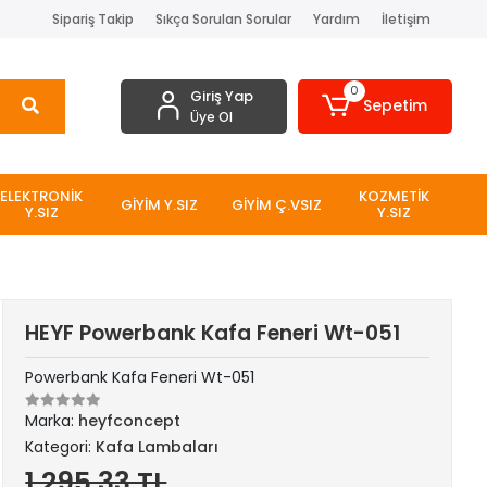
Sipariş Takip
Sıkça Sorulan Sorular
Yardım
İletişim
0
Giriş Yap
Sepetim
Üye Ol
ELEKTRONİK
KOZMETİK
GİYİM Y.SIZ
GİYİM Ç.VSIZ
Y.SIZ
Y.SIZ
HEYF Powerbank Kafa Feneri Wt-051
Powerbank Kafa Feneri Wt-051
Marka:
heyfconcept
Kategori:
Kafa Lambaları
1.295,33 TL