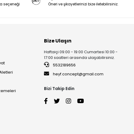
a seçeneği
Öneri ve şikayetlerinizi bize iletebilirsiniz.
Bize Ulaşın
Haftaiçi 09:00 - 19:00 Cumartesi 10:00 -
17:00 saatleri arasında ulaşabilirsiniz.
vat
5532189656
Aletleri
heyf.concept@gmail.com
Bizi Takip Edin
lzemeleri