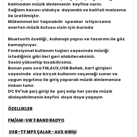
kalmadan müzik dinlemenin keyfine varın.
Sağlam kasası oldukça dayanıklı ve kaliteli malzeme
ile üretilmiştir.
Mükemmel bir taşınabilir speaker istiyorsanız
everton müzik kutusu sizin için burada
Bluetooth özelliği , kullanışlı yapısı ve tasarımı ile göz
kamaştırıyor.
Fonksiyonel kullanım tuşları sayesinde müziği
istediğiniz gibi ileri geri alabileceksiniz.
Sesini yükseltip kısabilirsiniz.
Bunun yanı sıra FM,AUX,USB Bellek, kart girişleri
sayesinde size birçok kullanım seçeneği sunar ve
uygun aygıtınız ile giriş yaparak müzik dinlemenize
imkan tanır.
DC 5V'luk şarj girişi ile şarj edip her yerde müzik
dinleyebilmenin keyfini doya doya yaşayın
ÖZELLİKLER
FM/AM-SW 3 BAND RADYO
USB -TF MP3 ÇALAR - AUX GİRİŞİ