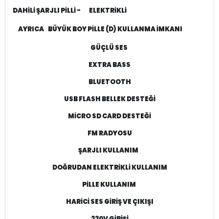
DAHİLİ ŞARJLI PİLLİ -
ELEKTRİKLİ
AYRICA
BÜYÜK BOY PİLLE (D) KULLANMA İMKANI
GÜÇLÜ SES
EXTRA BASS
BLUETOOTH
USB FLASH BELLEK DESTEĞİ
MİCRO SD CARD DESTEĞİ
FM RADYOSU
ŞARJLI KULLANIM
DOĞRUDAN ELEKTRİKLİ KULLANIM
PİLLE KULLANIM
HARİCİ SES GİRİŞ VE ÇIKIŞI
220V GİRİŞİ