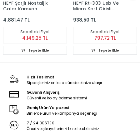
HEYF Şarjlı Nostaljik
HEYF Rt-303 Usb Ve
Çalar Kamyon
Micro Kart Girişli
Bluetooth Fm Radyo Tf
Manuel El Radyosu
4.881,47 TL
938,50 TL
Mp3 Siyah
Sepetteki Fiyat
Sepetteki Fiyat
4.149,25 TL
797,72 TL
Sepete Ekle
Sepete Ekle
Hızlı Teslimat
Siparişleriniz en kısa sürede elinize ulaşır.
Güvenli Alışveriş
Güvenli ve kolay ödeme sistemi
Geniş Ürün Yelpazesi
Binlerce ürün ve kampanya seçeneği
7 / 24 DESTEK
Öneri ve şikayetlerinizi bize iletebilirsiniz.