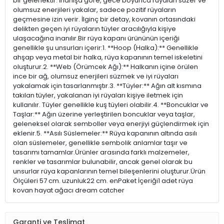
bir gelenektir. İnanışa göre, gece boyunca rüyaları süzer ve
olumsuz enerjileri yakalar, sadece pozitif rüyaların
geçmesine izin verir. İlginç bir detay, kovanın ortasındaki
delikten geçen iyi rüyaların tüyler aracılığıyla kişiye
ulaşacağına inanılır.Bir rüya kapanı ürününün içeriği
genellikle şu unsurları içerir:1. **Hoop (Halka):** Genellikle
ahşap veya metal bir halka, rüya kapanının temel iskeletini
oluşturur.2. **Web (Örümcek Ağı):** Halkanın içine örülen
ince bir ağ, olumsuz enerjileri süzmek ve iyi rüyaları
yakalamak için tasarlanmıştır.3. **Tüyler:** Ağın alt kısmına
takılan tüyler, yakalanan iyi rüyaları kişiye iletmek için
kullanılır. Tüyler genellikle kuş tüyleri olabilir.4. **Boncuklar ve
Taşlar:** Ağın üzerine yerleştirilen boncuklar veya taşlar,
geleneksel olarak semboller veya enerjiyi güçlendirmek için
eklenir.5. **Asılı Süslemeler:** Rüya kapanının altında asılı
olan süslemeler, genellikle sembolik anlamlar taşır ve
tasarımı tamamlar.Ürünler arasında farklı malzemeler,
renkler ve tasarımlar bulunabilir, ancak genel olarak bu
unsurlar rüya kapanlarının temel bileşenlerini oluşturur.Ürün
Ölçüleri 57 cm. uzunluk22 cm. enPaket İçeriği1 adet rüya
kovan hayat ağacı dream catcher
Garanti ve Teslimat