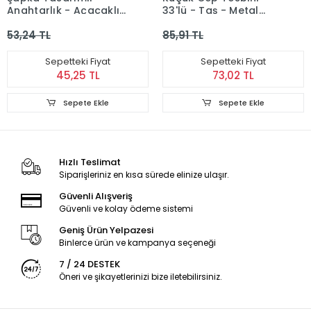
Anahtarlık - Açacaklı
33'lü - Taş - Metal
- Işıklı
Simge İmameli -
53,24 TL
85,91 TL
Karışık Renk
Sepetteki Fiyat
Sepetteki Fiyat
45,25 TL
73,02 TL
Sepete Ekle
Sepete Ekle
Hızlı Teslimat
Siparişleriniz en kısa sürede elinize ulaşır.
Güvenli Alışveriş
Güvenli ve kolay ödeme sistemi
Geniş Ürün Yelpazesi
Binlerce ürün ve kampanya seçeneği
7 / 24 DESTEK
Öneri ve şikayetlerinizi bize iletebilirsiniz.