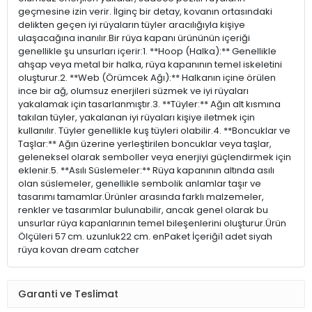
geçmesine izin verir. İlginç bir detay, kovanın ortasındaki
delikten geçen iyi rüyaların tüyler aracılığıyla kişiye
ulaşacağına inanılır.Bir rüya kapanı ürününün içeriği
genellikle şu unsurları içerir:1. **Hoop (Halka):** Genellikle
ahşap veya metal bir halka, rüya kapanının temel iskeletini
oluşturur.2. **Web (Örümcek Ağı):** Halkanın içine örülen
ince bir ağ, olumsuz enerjileri süzmek ve iyi rüyaları
yakalamak için tasarlanmıştır.3. **Tüyler:** Ağın alt kısmına
takılan tüyler, yakalanan iyi rüyaları kişiye iletmek için
kullanılır. Tüyler genellikle kuş tüyleri olabilir.4. **Boncuklar ve
Taşlar:** Ağın üzerine yerleştirilen boncuklar veya taşlar,
geleneksel olarak semboller veya enerjiyi güçlendirmek için
eklenir.5. **Asılı Süslemeler:** Rüya kapanının altında asılı
olan süslemeler, genellikle sembolik anlamlar taşır ve
tasarımı tamamlar.Ürünler arasında farklı malzemeler,
renkler ve tasarımlar bulunabilir, ancak genel olarak bu
unsurlar rüya kapanlarının temel bileşenlerini oluşturur.Ürün
Ölçüleri 57 cm. uzunluk22 cm. enPaket İçeriği1 adet siyah
rüya kovan dream catcher
Garanti ve Teslimat