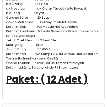
Işık Özelliği :SOB Led
şık Mesafesi :Işık Olarak Yüksek Kalite Beyazlık
Işık Rengi :Beyaz
Çalışma Süresi :10 Saat
Gövde Malzemesi :Alüminyum Metal Gövde
Kullanım Şekli :Tek Modda Net Aydınlatma
Kullanım Özellikleri :Mıknatıs Sayesinde Kolay Sabitleme Ve
Esnek Oynar Başlık
Teknik Özellikleri :3 X AAA Pille
Kutu İçeriği :Ürün
Ampül Ömrü :100.000 Saattir
Kullanım Yeri :Av, Kamp,Ev, Okul, Araba, Otel, Restorant
Tasarruflu Enerji Harcama Özelliği
Önemli Uyarılar :Direk Göz İle Temas Ettirmeyiniz
Kullanmadığınız Süreçte İçinde Pil Bırakmayınız
Paket : ( 12 Adet )