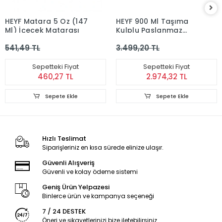
HEYF Matara 5 Oz (147
HEYF 900 Ml Taşıma
Ml) İçecek Matarası
Kulplu Paslanmaz
Çelik Termos Mug -
541,49 TL
3.499,20 TL
Vakumlu Isı Yalıtımlı
Bardak Alk4631
Sepetteki Fiyat
Sepetteki Fiyat
460,27 TL
2.974,32 TL
Sepete Ekle
Sepete Ekle
Hızlı Teslimat
Siparişleriniz en kısa sürede elinize ulaşır.
Güvenli Alışveriş
Güvenli ve kolay ödeme sistemi
Geniş Ürün Yelpazesi
Binlerce ürün ve kampanya seçeneği
7 / 24 DESTEK
Öneri ve şikayetlerinizi bize iletebilirsiniz.