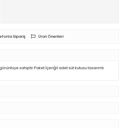
efonla Sipariş
Ürün Önerileri
örüntüye sahiptir.Paket İçeriği1 adet süt kutusu tasarımlı