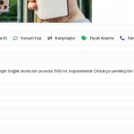
e Et
Yorum Yaz
Karşılaştır
Fiyat Alarmı
Tel
Sağlık dostu bir üründür.500 ml. kapasitelidir.Oldukça yenilikçi bir g