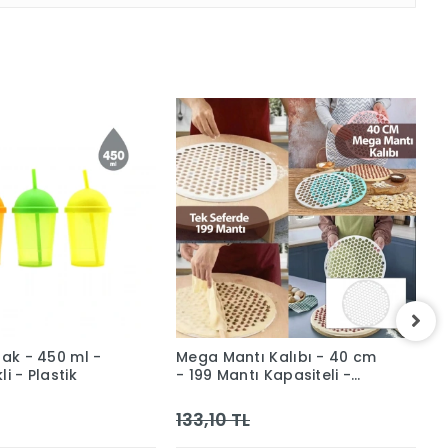
dak - 450 ml -
Mega Mantı Kalıbı - 40 cm
İ
i - Plastik
- 199 Mantı Kapasiteli -
4
Plastik
133,10 TL
1