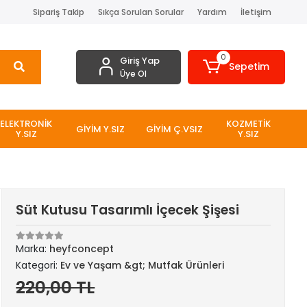
Sipariş Takip
Sıkça Sorulan Sorular
Yardım
İletişim
0
Giriş Yap
Sepetim
Üye Ol
ELEKTRONİK
KOZMETİK
GİYİM Y.SIZ
GİYİM Ç.VSIZ
Y.SIZ
Y.SIZ
Süt Kutusu Tasarımlı İçecek Şişesi
Marka:
heyfconcept
Kategori:
Ev ve Yaşam &gt; Mutfak Ürünleri
220,00 TL