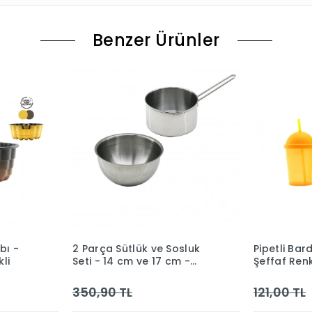
Benzer Ürünler
bı -
2 Parça Sütlük ve Sosluk
Pipetli Bar
li
Seti - 14 cm ve 17 cm -
Şeffaf Renkl
Paslanmaz Çelik
350,90 TL
121,00 TL