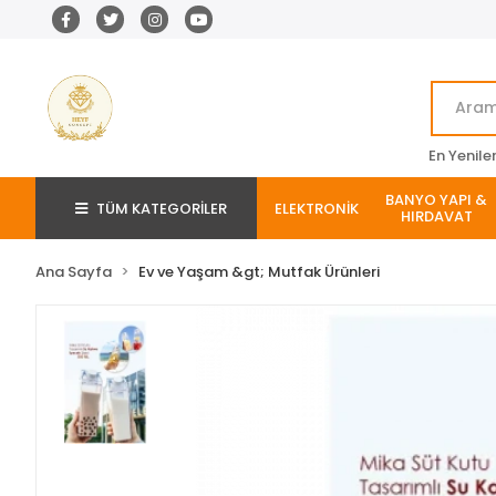
En Yenile
BANYO YAPI &
TÜM KATEGORİLER
ELEKTRONİK
HIRDAVAT
Ana Sayfa
Ev ve Yaşam &gt; Mutfak Ürünleri