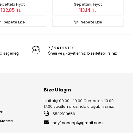
epetteki Fiyat
Sepetteki Fiyat
102,85 TL
113,14 TL
Sepete Ekle
Sepete Ekle
7 / 24 DESTEK
a seçeneği
Öneri ve şikayetlerinizi bize iletebilirsiniz.
Bize Ulaşın
Haftaiçi 09:00 - 19:00 Cumartesi 10:00 -
17:00 saatleri arasında ulaşabilirsiniz.
vat
5532189656
Aletleri
heyf.concept@gmail.com