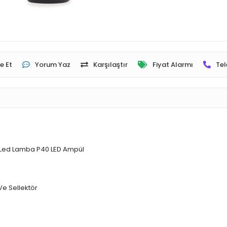
e Et
Yorum Yaz
Karşılaştır
Fiyat Alarmı
Tel
 Led Lamba P40 LED Ampül
e Sellektör