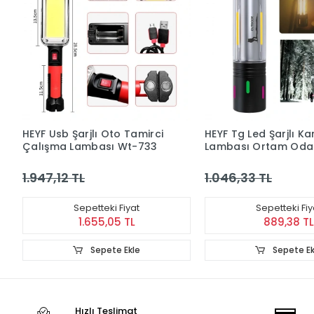
HEYF Usb Şarjlı Oto Tamirci
HEYF Tg Led Şarjlı K
Çalışma Lambası Wt-733
Lambası Ortam Oda
Aydınlatma Wt-736
1.947,12 TL
1.046,33 TL
Sepetteki Fiyat
Sepetteki Fiy
1.655,05 TL
889,38 TL
Sepete Ekle
Sepete Ek
Hızlı Teslimat