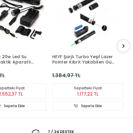
0 20w Led Su
HEYF Şarjlı Turbo Yeşil Lazer
H
aktik Aparatlı
Pointer Kibrit Yakabilen Güç
A
i
1000mw
T
TL
1.384,97 TL
2
epetteki Fiyat
Sepetteki Fiyat
2.552,37 TL
1.177,22 TL
Sepete Ekle
Sepete Ekle
7 / 24 DESTEK