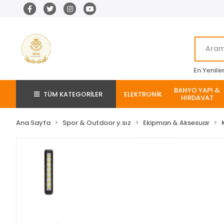
En Yenile
BANYO YAPI &
TÜM KATEGORİLER
ELEKTRONİK
HIRDAVAT
Ana Sayfa
Spor & Outdoor y.sız
Ekipman & Aksesuar