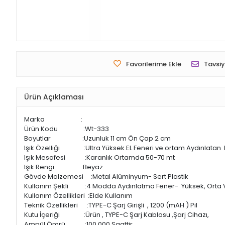
Favorilerime Ekle
Tavsiy
Ürün Açıklaması
Marka :
Ürün Kodu :Wt-333
Boyutlar :Uzunluk 11 cm Ön Çap 2 cm
Işık Özelliği :Ultra Yüksek EL Feneri ve ortam Aydınlatan
Işık Mesafesi :Karanlık Ortamda 50-70 mt
Işık Rengi :Beyaz
Gövde Malzemesi :Metal Alüminyum- Sert Plastik
Kullanım Şekli :4 Modda Aydınlatma Fener- Yüksek, Orta V
Kullanım Özellikleri :Elde Kullanım
Teknik Özellikleri :TYPE-C Şarj Girişli , 1200 (mAH ) Pil
Kutu İçeriği :Ürün , TYPE-C Şarj Kablosu ,Şarj Cihazı,
Ampül Ömrü :100.000 Saattir