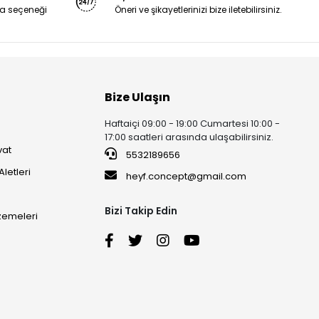
a seçeneği
Öneri ve şikayetlerinizi bize iletebilirsiniz.
Bize Ulaşın
Haftaiçi 09:00 - 19:00 Cumartesi 10:00 -
17:00 saatleri arasında ulaşabilirsiniz.
vat
5532189656
Aletleri
heyf.concept@gmail.com
Bizi Takip Edin
lzemeleri