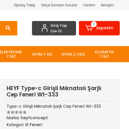
Sipariş Takip
Sıkça Sorulan Sorular
Yardım
İletişim
0
Giriş Yap
Sepetim
Üye Ol
ELEKTRONİK
KOZMETİK
GİYİM Y.SIZ
GİYİM Ç.VSIZ
Y.SIZ
Y.SIZ
HEYF Type-c Girişli Mıknatıslı Şarjlı
Cep Feneri Wt-333
Type-c Girişli Mıknatıslı Şarjlı Cep Feneri Wt-333
Marka:
heyfconcept
Kategori:
El Feneri