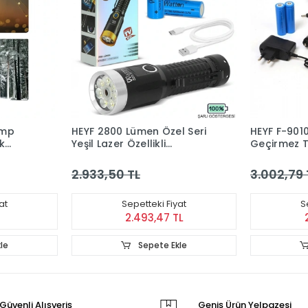
amp
HEYF 2800 Lümen Özel Seri
HEYF F-901
k
Yeşil Lazer Özellikli
Geçirmez T
Mıknatıslı Wt-735
Şarjlı Fener
2.933,50 TL
3.002,79 
at
Sepetteki Fiyat
S
2.493,47 TL
le
Sepete Ekle
Güvenli Alışveriş
Geniş Ürün Yelpazesi