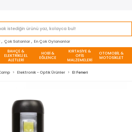
r
,
Çok Satanlar
,
En Çok Oylananlar
BAHÇE &
KIRTASİYE &
HOBİ &
OTOMOBİL &
ELEKTRİKLİ EL
OFİS
EĞLENCE
MOTOSİKLET
ALETLERİ
MALZEMELERİ
Kamp
Elektronik - Optik Ürünler
El Feneri