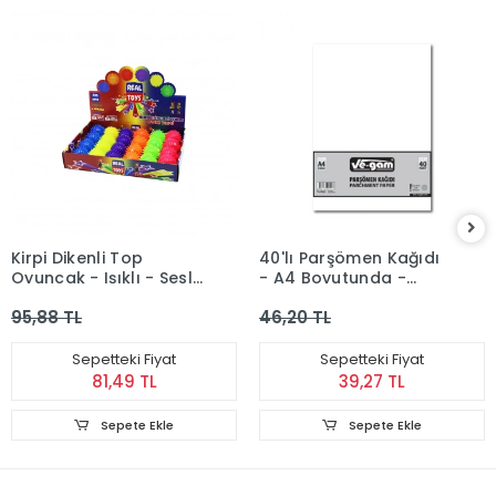
Kirpi Dikenli Top
40'lı Parşömen Kağıdı
Oyuncak - Işıklı - Sesli
- A4 Boyutunda -
- Renkli
Çizgisiz
95,88 TL
46,20 TL
Sepetteki Fiyat
Sepetteki Fiyat
81,49 TL
39,27 TL
Sepete Ekle
Sepete Ekle