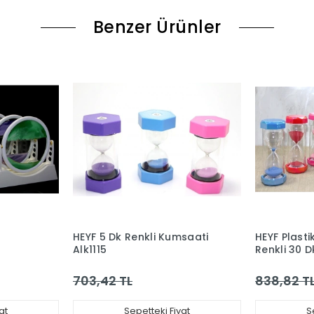
Benzer Ürünler
HEYF 5 Dk Renkli Kumsaati
HEYF Plasti
Alk1115
Renkli 30 
Alk4565
703,42 TL
838,82 T
at
Sepetteki Fiyat
S