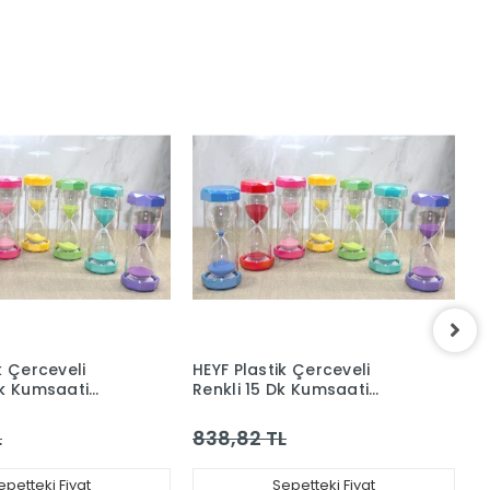
k Çerceveli
HEYF Plastik Çerceveli
H
Dk Kumsaati
Renkli 15 Dk Kumsaati
R
Alk4564
A
L
838,82 TL
8
epetteki Fiyat
Sepetteki Fiyat