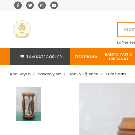
En Yenile
BANYO YAPI &
TÜM KATEGORİLER
ELEKTRONİK
HIRDAVAT
Ana Sayfa
Yaşam y.sız
Hobi & Eğlence
Kum Saati