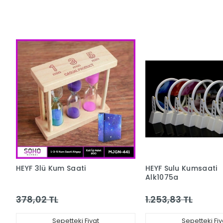
HEYF 3lü Kum Saati
HEYF Sulu Kumsaati
Alk1075a
378,02 TL
1.253,83 TL
Sepetteki Fiyat
Sepetteki Fiy