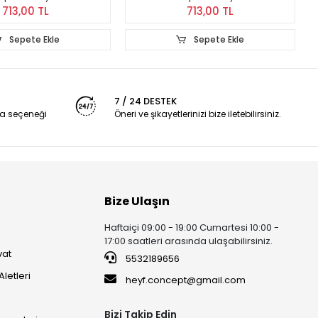
713,00 TL
713,00 TL
Sepete Ekle
Sepete Ekle
7 / 24 DESTEK
a seçeneği
Öneri ve şikayetlerinizi bize iletebilirsiniz.
Bize Ulaşın
Haftaiçi 09:00 - 19:00 Cumartesi 10:00 -
17:00 saatleri arasında ulaşabilirsiniz.
vat
5532189656
Aletleri
heyf.concept@gmail.com
Bizi Takip Edin