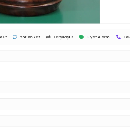
e Et
Yorum Yaz
Karşılaştır
Fiyat Alarmı
Tel