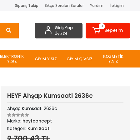
Sipariş Takip
Sıkça Sorulan Sorular
Yardım
İletişim
0
Giriş Yap
Sepetim
Üye Ol
ELEKTRONİK
KOZMETİK
GİYİM Y.SIZ
GİYİM Ç.VSIZ
Y.SIZ
Y.SIZ
HEYF Ahşap Kumsaati 2636c
Ahşap Kumsaati 2636c
Marka:
heyfconcept
Kategori:
Kum Saati
2.700,43 TL