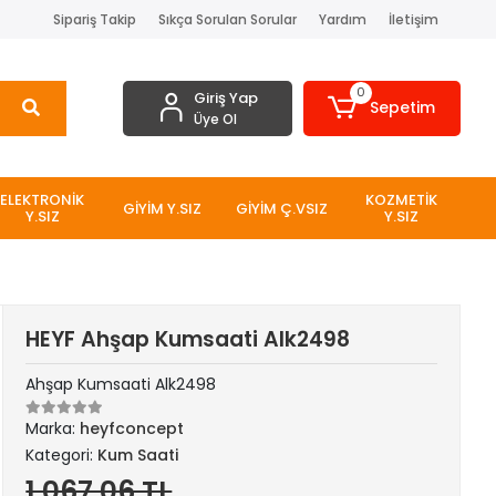
Sipariş Takip
Sıkça Sorulan Sorular
Yardım
İletişim
0
Giriş Yap
Sepetim
Üye Ol
ELEKTRONİK
KOZMETİK
GİYİM Y.SIZ
GİYİM Ç.VSIZ
Y.SIZ
Y.SIZ
HEYF Ahşap Kumsaati Alk2498
Ahşap Kumsaati Alk2498
Marka:
heyfconcept
Kategori:
Kum Saati
1.067,06 TL