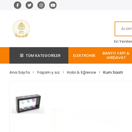
En Yenile
BANYO YAPI &
TÜM KATEGORİLER
ELEKTRONİK
HIRDAVAT
Ana Sayfa
Yaşam y.sız
Hobi & Eğlence
Kum Saati