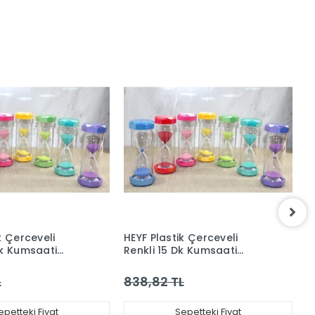
k Çerceveli
HEYF Plastik Çerceveli
H
Dk Kumsaati
Renkli 15 Dk Kumsaati
R
Alk4564
A
L
838,82 TL
8
epetteki Fiyat
Sepetteki Fiyat