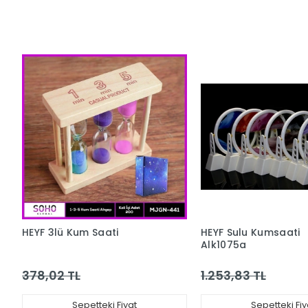
HEYF 3lü Kum Saati
HEYF Sulu Kumsaati
Alk1075a
378,02 TL
1.253,83 TL
Sepetteki Fiyat
Sepetteki Fiy