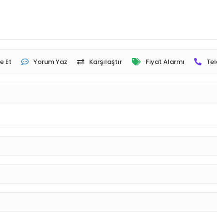
e Et
Yorum Yaz
Karşılaştır
Fiyat Alarmı
Tel