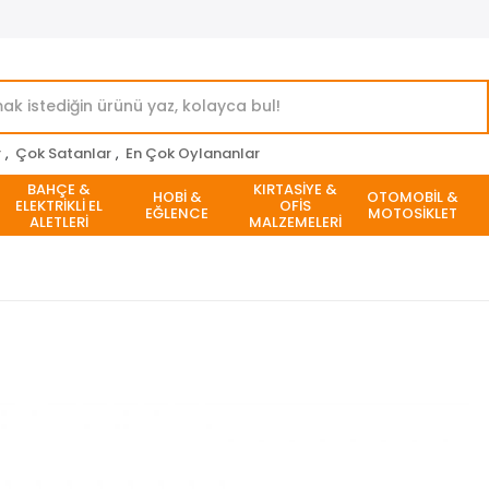
r
,
Çok Satanlar
,
En Çok Oylananlar
BAHÇE &
KIRTASİYE &
HOBİ &
OTOMOBİL &
ELEKTRİKLİ EL
OFİS
EĞLENCE
MOTOSİKLET
ALETLERİ
MALZEMELERİ