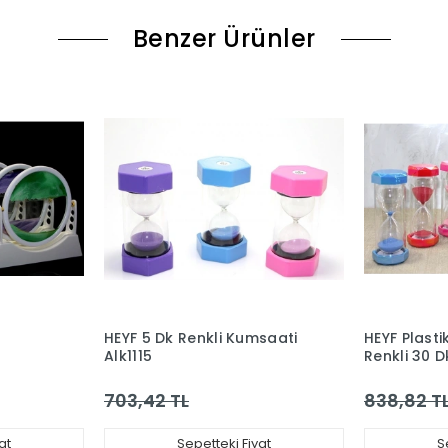
Benzer Ürünler
HEYF 5 Dk Renkli Kumsaati
HEYF Plasti
Alk1115
Renkli 30 
Alk4565
703,42 TL
838,82 T
at
Sepetteki Fiyat
S