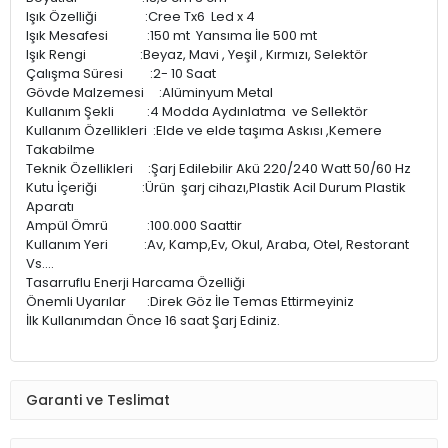
Işık Özelliği :Cree Tx6 Led x 4
Işık Mesafesi :150 mt Yansıma İle 500 mt
Işık Rengi :Beyaz, Mavi , Yeşil , Kırmızı, Selektör
Çalışma Süresi :2- 10 Saat
Gövde Malzemesi :Alüminyum Metal
Kullanım Şekli :4 Modda Aydınlatma ve Sellektör
Kullanım Özellikleri :Elde ve elde taşıma Askısı ,Kemere
Takabilme
Teknik Özellikleri :Şarj Edilebilir Akü 220/240 Watt 50/60 Hz
Kutu İçeriği :Ürün şarj cihazı,Plastik Acil Durum Plastik
Aparatı
Ampül Ömrü :100.000 Saattir
Kullanım Yeri :Av, Kamp,Ev, Okul, Araba, Otel, Restorant
Vs....
Tasarruflu Enerji Harcama Özelliği
Önemli Uyarılar :Direk Göz İle Temas Ettirmeyiniz
İlk Kullanımdan Önce 16 saat Şarj Ediniz.
Garanti ve Teslimat