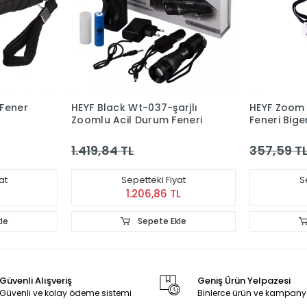
 Fener
HEYF Black Wt-037-şarjlı
HEYF Zoom 
Zoomlu Acil Durum Feneri
Feneri Bi
1.419,84 TL
357,59 T
at
Sepetteki Fiyat
S
1.206,86 TL
le
Sepete Ekle
Güvenli Alışveriş
Geniş Ürün Yelpazesi
Güvenli ve kolay ödeme sistemi
Binlerce ürün ve kampany