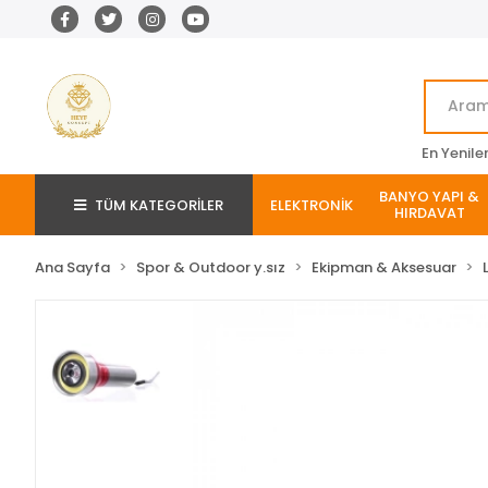
En Yenile
BANYO YAPI &
TÜM KATEGORİLER
ELEKTRONİK
HIRDAVAT
Ana Sayfa
Spor & Outdoor y.sız
Ekipman & Aksesuar