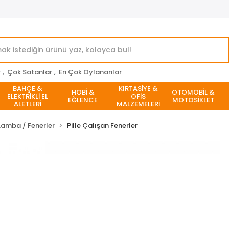
r
,
Çok Satanlar
,
En Çok Oylananlar
BAHÇE &
KIRTASİYE &
HOBİ &
OTOMOBİL &
ELEKTRİKLİ EL
OFİS
EĞLENCE
MOTOSİKLET
ALETLERİ
MALZEMELERİ
Lamba / Fenerler
Pille Çalışan Fenerler