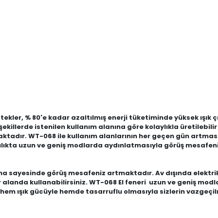
kler, % 80'e kadar azaltılmış enerji tüketiminde yüksek ışık çı
ekillerde istenilen kullanım alanına göre kolaylıkla üretilebilir
ktadır. WT-068 ile kullanım alanlarının her geçen gün artması
vcılıkta uzun ve geniş modlarda aydınlatmasıyla görüş mesafen
tma sayesinde görüş mesafeniz artmaktadır. Av dışında elektri
z her alanda kullanabilirsiniz. WT-068 El feneri uzun ve geniş 
a hem ışık gücüyle hemde tasarruflu olmasıyla sizlerin vazge