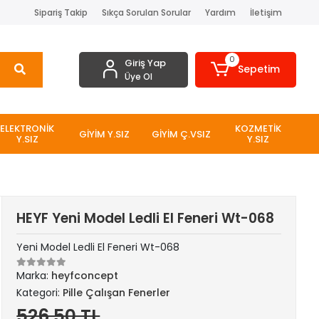
Sipariş Takip
Sıkça Sorulan Sorular
Yardım
İletişim
0
Giriş Yap
Sepetim
Üye Ol
ELEKTRONİK
KOZMETİK
GİYİM Y.SIZ
GİYİM Ç.VSIZ
Y.SIZ
Y.SIZ
HEYF Yeni Model Ledli El Feneri Wt-068
Yeni Model Ledli El Feneri Wt-068
Marka:
heyfconcept
Kategori:
Pille Çalışan Fenerler
526,50 TL