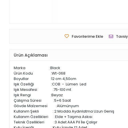
Favorilerime Ekle
Tavsiy
Ürün Açıklaması
Marka :Black
Ürün Kodu :Wt-068
Boyutlar :12 cm 4,50cm
Işık Özelliği :COB - Lümen Led
Işık Mesafesi :75-100 mt
Işık Rengi :Beyaz
Çalışma Süresi :5+6 Saat
Gövde Malzemesi :Alümünyum
Kullanım Şekli : 2 Modda Aydınlatma Uzun Geniş
Kullanım Özellikleri :Elde + Taşıma Askısı
Teknik Özellikleri :3 Adet AAA Pil İle Çalışır
Kutu İçeriği :Kutu İçinde 12 Adet