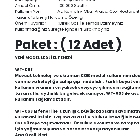
Ampül Ömrü :100.000 Saattir
Kullanım Yeri :Av, Kamp,Ev, Okul, Araba, Otel, Restorant
Tasarruflu Enerji Harcama Özelliği
Önemli Uyarılar :Direk Göz İle Temas Ettirmeyiniz
Kullanmadığınız Süreçte İçinde Pil Bırakmayınız
Paket : ( 12 Adet )
YENİ MODEL LEDLİ EL FENERİ
WT-068
Mevcut teknoloji ve ekipman COB modül kullanımını deste
verime ve kolaylığa sahip çip modelidir. Farklı boyut ve ş
kullanım oranının en yüksek seviyeye çıkmasını sağlama
tasarruflu, aydınlık bir gelecek sunuyor. WT-068 ile a
kullanım sağlamaktadır.
WT-068 El feneri ile uzun ışık, büyük kapsamlı aydınla
kullanabilirsiniz. Taşıma askısı ile birlikte istediğini
üst düzeye taşımaktadır. Özellikle avcılıkta ve kampt
için yağmur suyuna ve darbelere karşı dayanıklıdır.
Ana Özellikleri