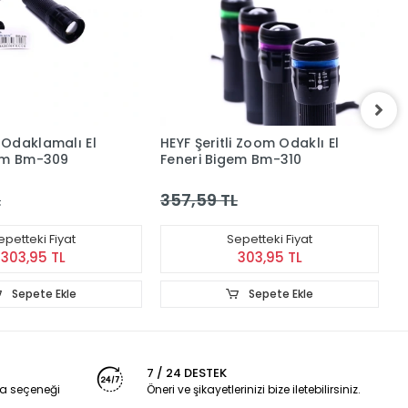
Odaklamalı El
HEYF Şeritli Zoom Odaklı El
H
gem Bm-309
Feneri Bigem Bm-310
W
L
357,59 TL
8
epetteki Fiyat
Sepetteki Fiyat
303,95 TL
303,95 TL
Sepete Ekle
Sepete Ekle
7 / 24 DESTEK
a seçeneği
Öneri ve şikayetlerinizi bize iletebilirsiniz.