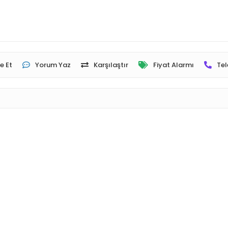
e Et
Yorum Yaz
Karşılaştır
Fiyat Alarmı
Tel