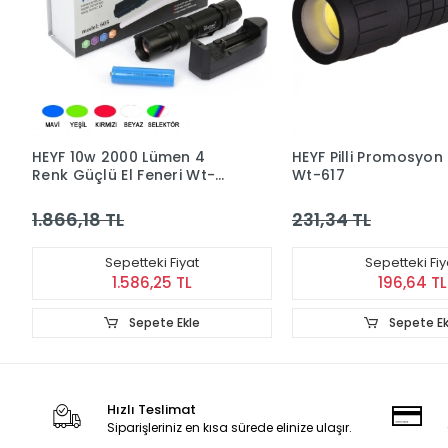
HEYF 10w 2000 Lümen 4
HEYF Pilli Promosyon
Renk Güçlü El Feneri Wt-
Wt-617
605
1.866,18 TL
231,34 TL
Sepetteki Fiyat
Sepetteki Fiy
1.586,25 TL
196,64 TL
Sepete Ekle
Sepete Ek
Hızlı Teslimat
Siparişleriniz en kısa sürede elinize ulaşır.