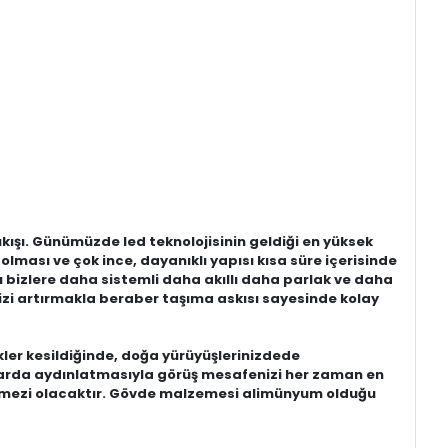
kışı. Günümüzde led teknolojisinin geldiği en yüksek
 olması ve çok ince, dayanıklı yapısı kısa süre içerisinde
 bizlere daha sistemli daha akıllı daha parlak ve daha
izi artırmakla beraber taşıma askısı sayesinde kolay
kler kesildiğinde, doğa yürüyüşlerinizdede
modlarda aydınlatmasıyla görüş mesafenizi her zaman en
çilmezi olacaktır. Gövde malzemesi alimünyum olduğu