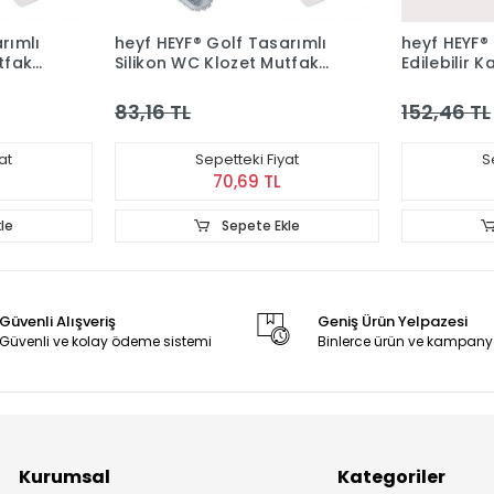
rımlı
heyf HEYF® Golf Tasarımlı
heyf HEYF®
tfak
Silikon WC Klozet Mutfak
Edilebilir K
ca
Temizlik Fırçası Kanca
Klozet Yum
Hediyeli
Başlıklı Tuv
83,16 TL
152,46 TL
at
Sepetteki Fiyat
S
70,69 TL
le
Sepete Ekle
Güvenli Alışveriş
Geniş Ürün Yelpazesi
Güvenli ve kolay ödeme sistemi
Binlerce ürün ve kampany
Kurumsal
Kategoriler