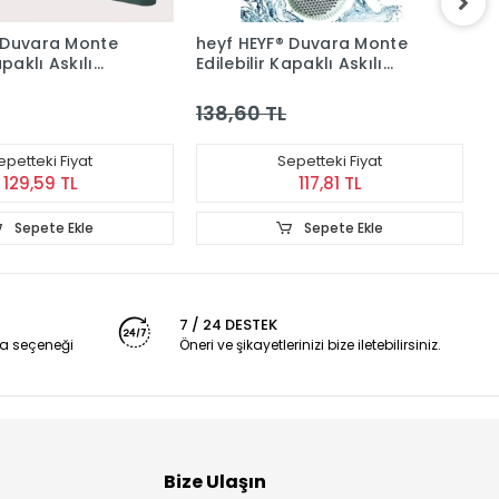
 Duvara Monte
heyf HEYF® Duvara Monte
h
apaklı Askılı
Edilebilir Kapaklı Askılı
E
uşak Silikon
Klozet Yumuşak Silikon
K
alet Fırçası Seti
Başlıklı Tuvalet Fırçası Seti
B
138,60 TL
1
epetteki Fiyat
Sepetteki Fiyat
129,59 TL
117,81 TL
Sepete Ekle
Sepete Ekle
7 / 24 DESTEK
a seçeneği
Öneri ve şikayetlerinizi bize iletebilirsiniz.
Bize Ulaşın