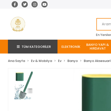
En Yenile
BANYO YAPI &
TÜM KATEGORİLER
ELEKTRONİK
HIRDAVAT
Ana Sayfa
Ev & Mobilya
Ev
Banyo
Banyo Aksesuarl