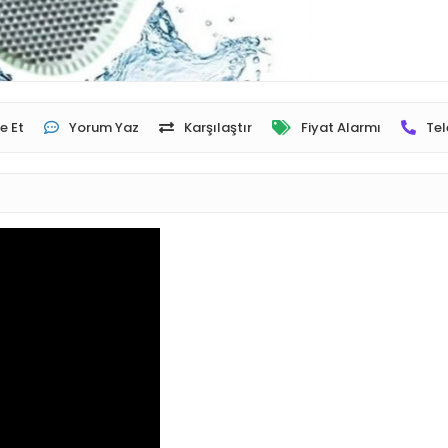
e Et
Yorum Yaz
Karşılaştır
Fiyat Alarmı
Tel