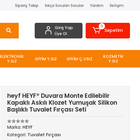
Sipariş Takip
Sıkça Sorulan Sorular
Yardım
İletişim
0
Giriş Yap
Sepetim
Üye Ol
ELEKTRONİK
KOZMETİK
GİYİM Y.SIZ
GİYİM Ç.VSIZ
Y.SIZ
Y.SIZ
heyf HEYF® Duvara Monte Edilebilir
Kapaklı Askılı Klozet Yumuşak Silikon
Başlıklı Tuvalet Fırçası Seti
Marka:
HEYF
Kategori:
Tuvalet Fırçası