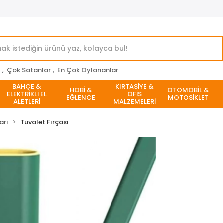
r
,
Çok Satanlar
,
En Çok Oylananlar
BAHÇE &
KIRTASİYE &
HOBİ &
OTOMOBİL &
ELEKTRİKLİ EL
OFİS
EĞLENCE
MOTOSİKLET
ALETLERİ
MALZEMELERİ
arı
Tuvalet Fırçası