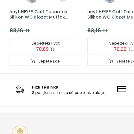
heyf HEYF® Golf Tasarımlı
heyf HEYF® Golf Tasa
Silikon WC Klozet Mutfak
Silikon WC Klozet Mu
Temizlik Fırçası Kanca
Temizlik Fırçası Kan
Hediyeli
Hediyeli
83,16 TL
83,16 TL
Sepetteki Fiyat
Sepetteki Fiy
70,69 TL
70,69 TL
Sepete Ekle
Sepete Ek
Hızlı Teslimat
Siparişleriniz en kısa sürede elinize ulaşır.