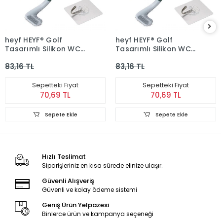
heyf HEYF® Golf
heyf HEYF® Golf
Tasarımlı Silikon WC
Tasarımlı Silikon WC
Klozet Mutfak Temizlik
Klozet Mutfak Temizlik
83,16 TL
83,16 TL
Fırçası Kanca Hediyeli
Fırçası Kanca Hediyeli
Sepetteki Fiyat
Sepetteki Fiyat
70,69 TL
70,69 TL
Sepete Ekle
Sepete Ekle
Hızlı Teslimat
Siparişleriniz en kısa sürede elinize ulaşır.
Güvenli Alışveriş
Güvenli ve kolay ödeme sistemi
Geniş Ürün Yelpazesi
Binlerce ürün ve kampanya seçeneği