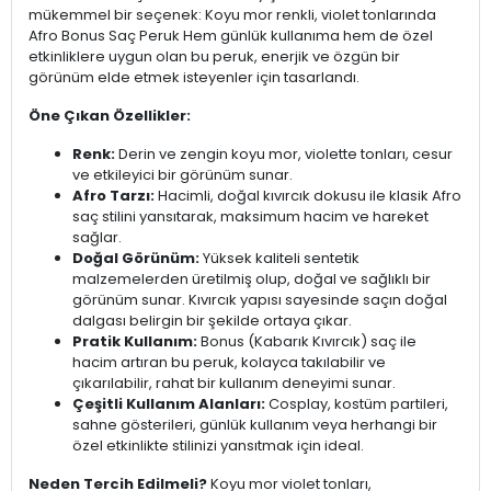
mükemmel bir seçenek: Koyu mor renkli, violet tonlarında
Afro Bonus Saç Peruk Hem günlük kullanıma hem de özel
etkinliklere uygun olan bu peruk, enerjik ve özgün bir
görünüm elde etmek isteyenler için tasarlandı.
Öne Çıkan Özellikler:
Renk:
Derin ve zengin koyu mor, violette tonları, cesur
ve etkileyici bir görünüm sunar.
Afro Tarzı:
Hacimli, doğal kıvırcık dokusu ile klasik Afro
saç stilini yansıtarak, maksimum hacim ve hareket
sağlar.
Doğal Görünüm:
Yüksek kaliteli sentetik
malzemelerden üretilmiş olup, doğal ve sağlıklı bir
görünüm sunar. Kıvırcık yapısı sayesinde saçın doğal
dalgası belirgin bir şekilde ortaya çıkar.
Pratik Kullanım:
Bonus (Kabarık Kıvırcık) saç ile
hacim artıran bu peruk, kolayca takılabilir ve
çıkarılabilir, rahat bir kullanım deneyimi sunar.
Çeşitli Kullanım Alanları:
Cosplay, kostüm partileri,
sahne gösterileri, günlük kullanım veya herhangi bir
özel etkinlikte stilinizi yansıtmak için ideal.
Neden Tercih Edilmeli?
Koyu mor violet tonları,