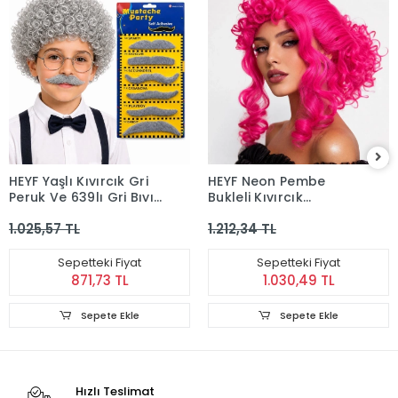
HEYF Yaşlı Kıvırcık Gri
HEYF Neon Pembe
Peruk Ve 639lı Gri Bıyık
Bukleli Kıvırcık
Seti
Cosplay Peruğu - İçi
1.025,57 TL
1.212,34 TL
Astarlı
Sepetteki Fiyat
Sepetteki Fiyat
871,73 TL
1.030,49 TL
Sepete Ekle
Sepete Ekle
Hızlı Teslimat