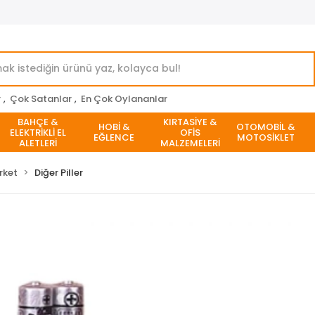
r
,
Çok Satanlar
,
En Çok Oylananlar
BAHÇE &
KIRTASİYE &
HOBİ &
OTOMOBİL &
ELEKTRİKLİ EL
OFİS
EĞLENCE
MOTOSİKLET
ALETLERİ
MALZEMELERİ
rket
Diğer Piller