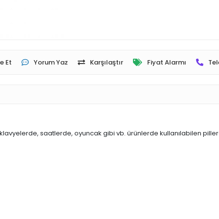
e Et
Yorum Yaz
Karşılaştır
Fiyat Alarmı
Tel
vyelerde, saatlerde, oyuncak gibi vb. ürünlerde kullanılabilen pillerd