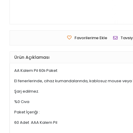
Favorilerime Ekle
Tavsiy
Ürün Açıklaması
AA Kalem Pil 60lı Paket
El fenerlerinde, cihaz kumandalarında, kablosuz mouse veya kla
Şarj edilmez.
%0 Cıva
Paket İçeriği :
60 Adet AAA Kalem Pil