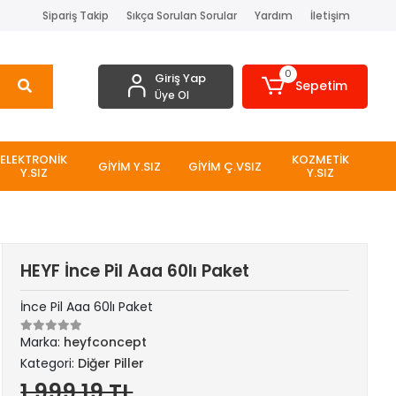
Sipariş Takip
Sıkça Sorulan Sorular
Yardım
İletişim
0
Giriş Yap
Sepetim
Üye Ol
ELEKTRONİK
KOZMETİK
GİYİM Y.SIZ
GİYİM Ç.VSIZ
Y.SIZ
Y.SIZ
HEYF İnce Pil Aaa 60lı Paket
İnce Pil Aaa 60lı Paket
Marka:
heyfconcept
Kategori:
Diğer Piller
1.999,19 TL