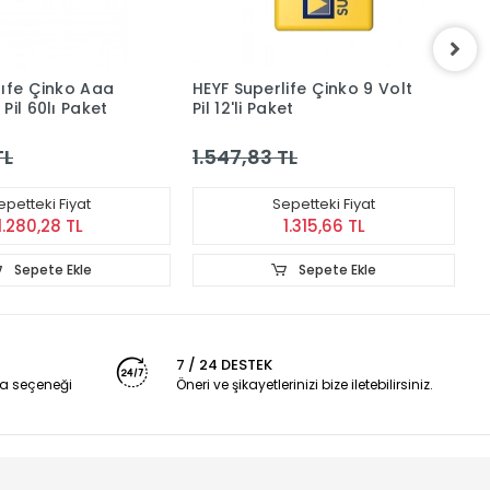
lıfe Çinko Aaa
HEYF Superlife Çinko 9 Volt
H
Pil 60lı Paket
Pil 12'li Paket
TL
1.547,83 TL
1
epetteki Fiyat
Sepetteki Fiyat
1.280,28 TL
1.315,66 TL
Sepete Ekle
Sepete Ekle
7 / 24 DESTEK
a seçeneği
Öneri ve şikayetlerinizi bize iletebilirsiniz.