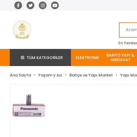
En Yenile
BANYO YAPI &
TÜM KATEGORİLER
ELEKTRONİK
HIRDAVAT
Ana Sayfa
Yaşam y.sız
Bahçe ve Yapı Market
Yapı Ma