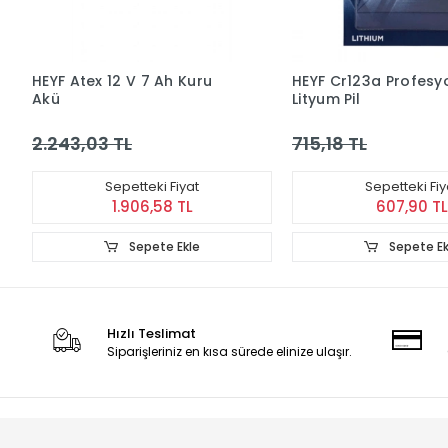
HEYF Atex 12 V 7 Ah Kuru
HEYF Cr123a Profesy
Akü
Lityum Pil
2.243,03 TL
715,18 TL
Sepetteki Fiyat
Sepetteki Fiy
1.906,58 TL
607,90 TL
Sepete Ekle
Sepete Ek
Hızlı Teslimat
Siparişleriniz en kısa sürede elinize ulaşır.