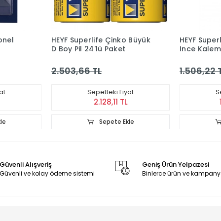
onel
HEYF Superlife Çinko Büyük
HEYF Super
D Boy Pil 24'lü Paket
Ince Kalem 
2.503,66 TL
1.506,22 
at
Sepetteki Fiyat
S
2.128,11 TL
le
Sepete Ekle
Güvenli Alışveriş
Geniş Ürün Yelpazesi
Güvenli ve kolay ödeme sistemi
Binlerce ürün ve kampany