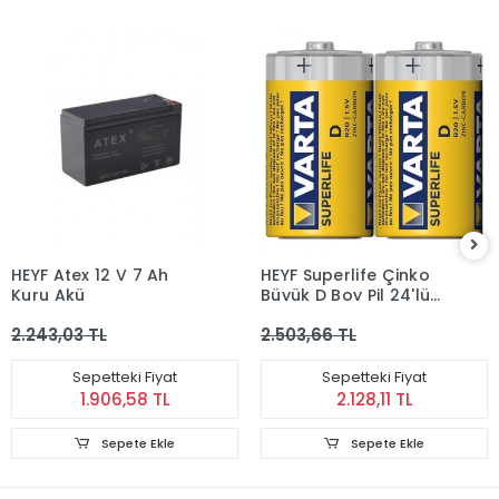
HEYF Atex 12 V 7 Ah
HEYF Superlife Çinko
Kuru Akü
Büyük D Boy Pil 24'lü
Paket
2.243,03 TL
2.503,66 TL
Sepetteki Fiyat
Sepetteki Fiyat
1.906,58 TL
2.128,11 TL
Sepete Ekle
Sepete Ekle