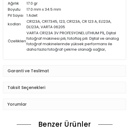
Ağırlık
17.0 gr
Boyutu
17.0 mm x 34.5 mm
Pil Sayısı
1 Adet
CR123A, CR17345, 123, CR123A, CR 123 A, EL123A,
kodları
DL123A, VARTA 06205
VARTA CR123A 3V PROFESYONEL LITHIUM PİL, Dijital
fotoğraf makinesi pili, fotoflaş pili. Dijital ve analog
Özellikleri
fotoğraf makinelerinde yüksek performans ile
daha fazla fotoğraf çekme olanağı sağlar,
Garanti ve Teslimat
Taksit Seçenekleri
Yorumlar
Benzer Ürünler