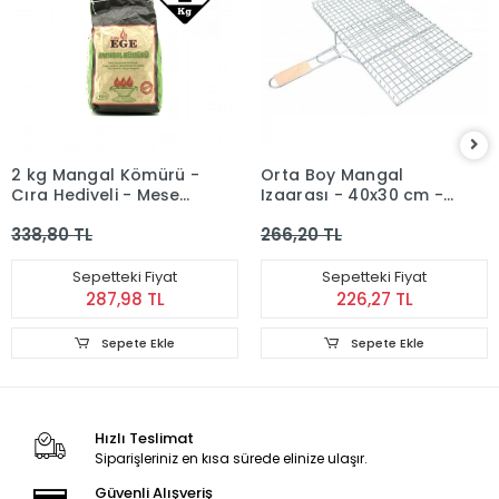
2 kg Mangal Kömürü -
Orta Boy Mangal
Çıra Hediyeli - Meşe
Izgarası - 40x30 cm -
Kömürü
Ahşap Saplı
338,80 TL
266,20 TL
Sepetteki Fiyat
Sepetteki Fiyat
287,98 TL
226,27 TL
Sepete Ekle
Sepete Ekle
Hızlı Teslimat
Siparişleriniz en kısa sürede elinize ulaşır.
Güvenli Alışveriş