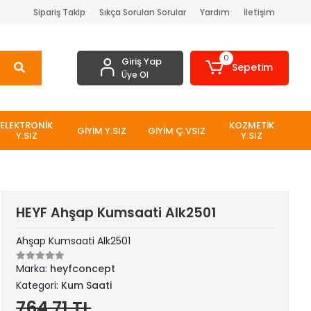
Sipariş Takip
Sıkça Sorulan Sorular
Yardım
İletişim
0
Giriş Yap
Sepetim
Üye Ol
ELEKTRONİK
KOZMETİK
GİYİM Y.SIZ
GİYİM Ç.VSIZ
Y.SIZ
Y.SIZ
HEYF Ahşap Kumsaati Alk2501
Ahşap Kumsaati Alk2501
Marka:
heyfconcept
Kategori:
Kum Saati
764,71 TL