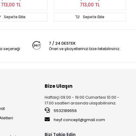
713,00 TL
713,00 TL
Sepete Ekle
Sepete Ekle
7 / 24 DESTEK
a seçeneği
Öneri ve şikayetlerinizi bize iletebilirsiniz.
Bize Ulaşın
Haftaiçi 09:00 - 19:00 Cumartesi 10:00 -
17:00 saatleri arasında ulaşabilirsiniz.
vat
5532189656
Aletleri
heyf.concept@gmail.com
Bizi Takip Edin