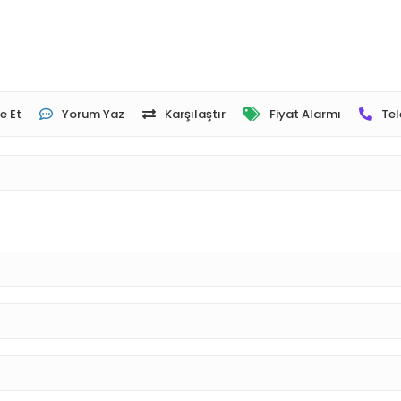
e Et
Yorum Yaz
Karşılaştır
Fiyat Alarmı
Tel