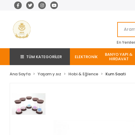
En Yenile
BANYO YAPI &
TÜM KATEGORİLER
ELEKTRONİK
HIRDAVAT
Ana Sayfa
Yaşam y.sız
Hobi & Eğlence
Kum Saati