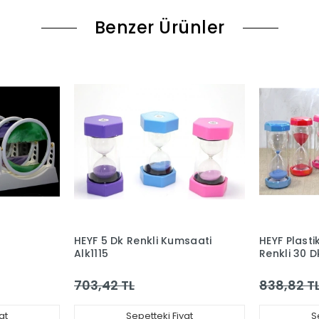
Benzer Ürünler
HEYF 5 Dk Renkli Kumsaati
HEYF Plasti
Alk1115
Renkli 30 
Alk4565
703,42 TL
838,82 T
at
Sepetteki Fiyat
S