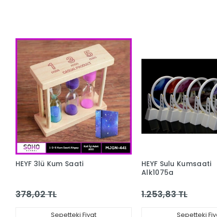
HEYF 3lü Kum Saati
HEYF Sulu Kumsaati
Alk1075a
378,02 TL
1.253,83 TL
Sepetteki Fiyat
Sepetteki Fiy