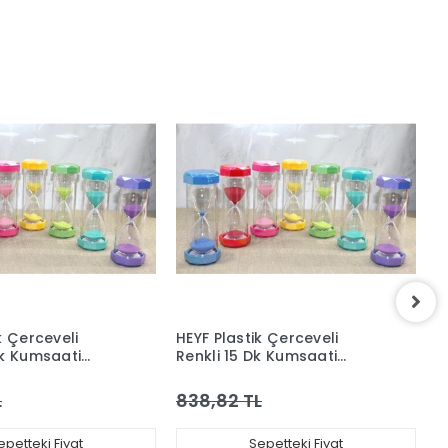
k Çerceveli
HEYF Plastik Çerceveli
H
Dk Kumsaati
Renkli 15 Dk Kumsaati
R
Alk4564
A
L
838,82 TL
8
epetteki Fiyat
Sepetteki Fiyat